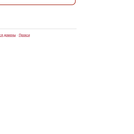
ся домены
·
Прокси