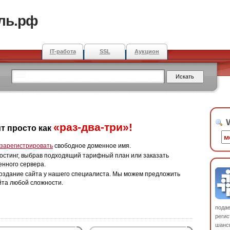
ль.рф
IT-работа
SSL
Аукцион
W
«раз-два-три»!
т просто как
зарегистрировать
свободное доменное имя.
остинг, выбрав подходящий тарифный план или заказать
енного сервера.
оздание сайта у нашего специалиста. Мы можем предложить
йта любой сложности.
пода
регис
шанс