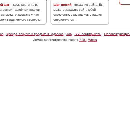
ой шаг
- заказ хостинга из
Шаг третий
- создание сайта. Вы
агаемых тарифных планов.
можете заказать сайт любой
 вы можете заказать у нас
сложности, связавшись с нашим
овку выделенного сервера.
специалистом.
ов
·
Аренда, покупка и продажа IP-адресов
·
Job
·
SSL-сертификаты
·
Освобождающие
Домен зарегистрирован через
i7.RU
.
Whois